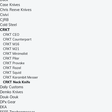
Case Knives
Chris Reeve Knives
Civivi
CJRB
Cold Steel
CRKT
CRKT CEO
CRKT Counterpart
CRKT M16
CRKT M21
CRKT Minimalist
CRKT Pilar
CRKT Provoke
CRKT Razel
CRKT Squid
CRKT Karambit Messer
CRKT Neck Knife
Daily Customs
Demko Knives
Douk-Douk
DPx Gear
EKA
ESEE Taschenmesser