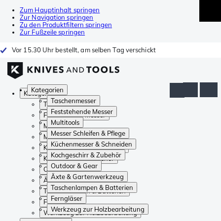
Zum Hauptinhalt springen
Zur Navigation springen
Zu den Produktfiltern springen
Zur Fußzeile springen
Vor 15.30 Uhr bestellt, am selben Tag verschickt
Kategorien
Kategorien
Taschenmesser
Taschenmesser
Feststehende Messer
Feststehende Messer
Multitools
Multitools
Messer Schleifen & Pflege
Messer Schleifen & Pflege
Küchenmesser & Schneiden
Küchenmesser & Schneiden
Kochgeschirr & Zubehör
Kochgeschirr & Zubehör
Outdoor & Gear
Outdoor & Gear
Äxte & Gartenwerkzeug
Äxte & Gartenwerkzeug
Taschenlampen & Batterien
Taschenlampen & Batterien
Ferngläser
Ferngläser
Werkzeug zur Holzbearbeitung
Werkzeug zur Holzbearbeitung