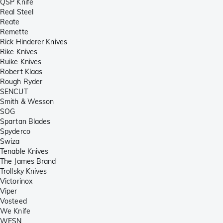
QSP Knife
Real Steel
Reate
Remette
Rick Hinderer Knives
Rike Knives
Ruike Knives
Robert Klaas
Rough Ryder
SENCUT
Smith & Wesson
SOG
Spartan Blades
Spyderco
Swiza
Tenable Knives
The James Brand
Trollsky Knives
Victorinox
Viper
Vosteed
We Knife
WESN