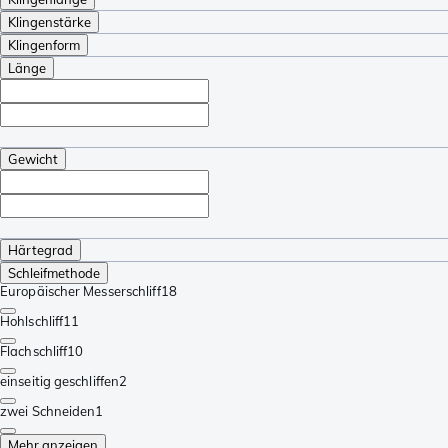
Klingenstärke
Klingenform
Länge
Gewicht
Härtegrad
Schleifmethode
Europäischer Messerschliff
18
Hohlschliff
11
Flachschliff
10
einseitig geschliffen
2
zwei Schneiden
1
Mehr anzeigen