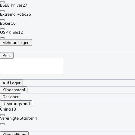
ESEE Knives
27
Extrema Ratio
25
Böker
16
QSP Knife
12
Mehr anzeigen
Preis
Auf Lager
Klingenstahl
Designer
Ursprungsland
China
18
Vereinigte Staaten
4
Klingenlänge