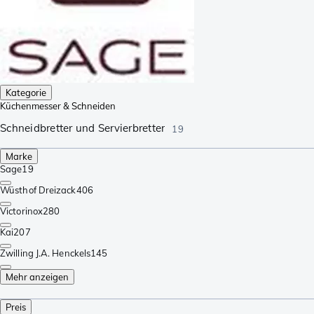
Kategorie
Küchenmesser & Schneiden
Schneidbretter und Servierbretter
19
Marke
Sage
19
Wüsthof Dreizack
406
Victorinox
280
Kai
207
Zwilling J.A. Henckels
145
Mehr anzeigen
Preis