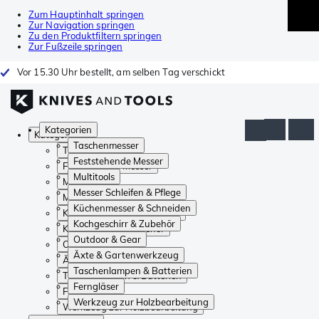
Zum Hauptinhalt springen
Zur Navigation springen
Zu den Produktfiltern springen
Zur Fußzeile springen
Vor 15.30 Uhr bestellt, am selben Tag verschickt
Kategorien
Kategorien
Taschenmesser
Taschenmesser
Feststehende Messer
Feststehende Messer
Multitools
Multitools
Messer Schleifen & Pflege
Messer Schleifen & Pflege
Küchenmesser & Schneiden
Küchenmesser & Schneiden
Kochgeschirr & Zubehör
Kochgeschirr & Zubehör
Outdoor & Gear
Outdoor & Gear
Äxte & Gartenwerkzeug
Äxte & Gartenwerkzeug
Taschenlampen & Batterien
Taschenlampen & Batterien
Ferngläser
Ferngläser
Werkzeug zur Holzbearbeitung
Werkzeug zur Holzbearbeitung