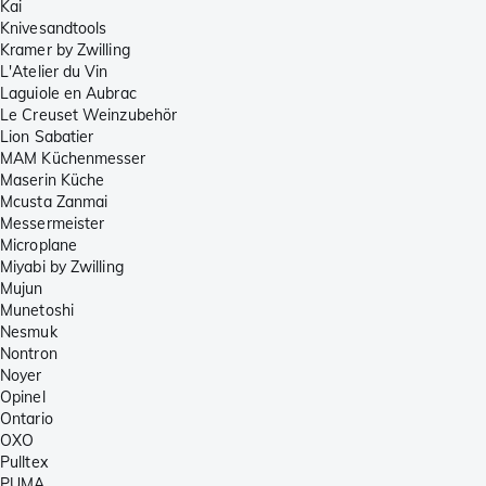
Kai
Knivesandtools
Kramer by Zwilling
L'Atelier du Vin
Laguiole en Aubrac
Le Creuset Weinzubehör
Lion Sabatier
MAM Küchenmesser
Maserin Küche
Mcusta Zanmai
Messermeister
Microplane
Miyabi by Zwilling
Mujun
Munetoshi
Nesmuk
Nontron
Noyer
Opinel
Ontario
OXO
Pulltex
PUMA