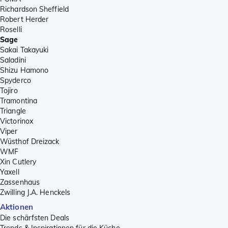
Richardson Sheffield
Robert Herder
Roselli
Sage
Sakai Takayuki
Saladini
Shizu Hamono
Spyderco
Tojiro
Tramontina
Triangle
Victorinox
Viper
Wüsthof Dreizack
WMF
Xin Cutlery
Yaxell
Zassenhaus
Zwilling J.A. Henckels
Aktionen
Die schärfsten Deals
Trends & Inspirationen für die Küche