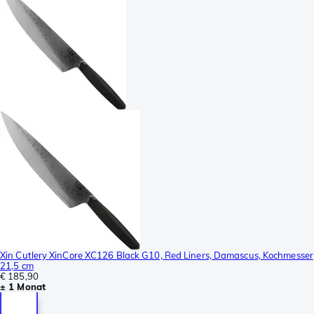
Xin Cutlery XinCore XC126 Black G10, Red Liners, Damascus, Kochmesser
21,5 cm
€ 185,90
± 1 Monat