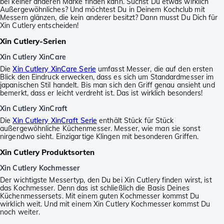
bei keiner anderen Marke finden kann. Suchst Du etwas wirklich
Außergewöhnliches? Und möchtest Du in Deinem Kochclub mit
Messern glänzen, die kein anderer besitzt? Dann musst Du Dich für
Xin Cutlery entscheiden!
Xin Cutlery-Serien
Xin Cutlery XinCare
Die
Xin Cutlery XinCare Serie
umfasst Messer, die auf den ersten
Blick den Eindruck erwecken, dass es sich um Standardmesser im
japanischen Stil handelt. Bis man sich den Griff genau ansieht und
bemerkt, dass er leicht verdreht ist. Das ist wirklich besonders!
Xin Cutlery XinCraft
Die
Xin Cutlery XinCraft Serie
enthält Stück für Stück
außergewöhnliche Küchenmesser. Messer, wie man sie sonst
nirgendwo sieht. Einzigartige Klingen mit besonderen Griffen.
Xin Cutlery Produktsorten
Xin Cutlery Kochmesser
Der wichtigste Messertyp, den Du bei Xin Cutlery finden wirst, ist
das Kochmesser. Denn das ist schließlich die Basis Deines
Küchenmessersets. Mit einem guten Kochmesser kommst Du
wirklich weit. Und mit einem Xin Cutlery Kochmesser kommst Du
noch weiter.