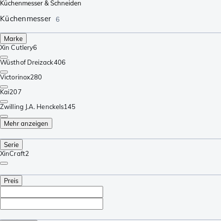
Küchenmesser & Schneiden
Küchenmesser
6
Marke
Xin Cutlery
6
Wüsthof Dreizack
406
Victorinox
280
Kai
207
Zwilling J.A. Henckels
145
Mehr anzeigen
Serie
XinCraft
2
Preis