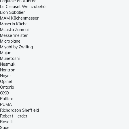
Laguiole en Aubrac
Le Creuset Weinzubehör
Lion Sabatier
MAM Küchenmesser
Maserin Küche
Mcusta Zanmai
Messermeister
Microplane
Miyabi by Zwilling
Mujun
Munetoshi
Nesmuk
Nontron
Noyer
Opinel
Ontario
OXO
Pulltex
PUMA
Richardson Sheffield
Robert Herder
Roselli
Sage