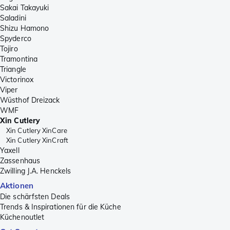
Sakai Takayuki
Saladini
Shizu Hamono
Spyderco
Tojiro
Tramontina
Triangle
Victorinox
Viper
Wüsthof Dreizack
WMF
Xin Cutlery
Xin Cutlery XinCare
Xin Cutlery XinCraft
Yaxell
Zassenhaus
Zwilling J.A. Henckels
Aktionen
Die schärfsten Deals
Trends & Inspirationen für die Küche
Küchenoutlet