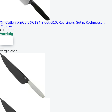
Xin Cutlery XinCore XC124 Black G10, Red Liners, Satin, Kochmesser,
21,5 cm
€ 130,99
Vorrätig
Vergleichen