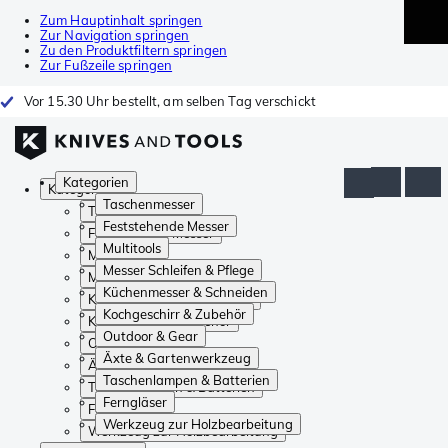
Zum Hauptinhalt springen
Zur Navigation springen
Zu den Produktfiltern springen
Zur Fußzeile springen
Vor 15.30 Uhr bestellt, am selben Tag verschickt
Kategorien
Kategorien
Taschenmesser
Taschenmesser
Feststehende Messer
Feststehende Messer
Multitools
Multitools
Messer Schleifen & Pflege
Messer Schleifen & Pflege
Küchenmesser & Schneiden
Küchenmesser & Schneiden
Kochgeschirr & Zubehör
Kochgeschirr & Zubehör
Outdoor & Gear
Outdoor & Gear
Äxte & Gartenwerkzeug
Äxte & Gartenwerkzeug
Taschenlampen & Batterien
Taschenlampen & Batterien
Ferngläser
Ferngläser
Werkzeug zur Holzbearbeitung
Werkzeug zur Holzbearbeitung