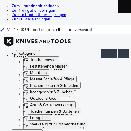
Zum Hauptinhalt springen
Zur Navigation springen
Zu den Produktfiltern springen
Zur Fußzeile springen
Vor 15.30 Uhr bestellt, am selben Tag verschickt
Kategorien
Kategorien
Taschenmesser
Taschenmesser
Feststehende Messer
Feststehende Messer
Multitools
Multitools
Messer Schleifen & Pflege
Messer Schleifen & Pflege
Küchenmesser & Schneiden
Küchenmesser & Schneiden
Kochgeschirr & Zubehör
Kochgeschirr & Zubehör
Outdoor & Gear
Outdoor & Gear
Äxte & Gartenwerkzeug
Äxte & Gartenwerkzeug
Taschenlampen & Batterien
Taschenlampen & Batterien
Ferngläser
Ferngläser
Werkzeug zur Holzbearbeitung
Werkzeug zur Holzbearbeitung