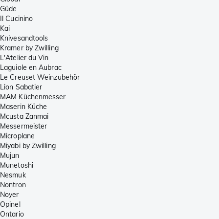
Güde
Il Cucinino
Kai
Knivesandtools
Kramer by Zwilling
L'Atelier du Vin
Laguiole en Aubrac
Le Creuset Weinzubehör
Lion Sabatier
MAM Küchenmesser
Maserin Küche
Mcusta Zanmai
Messermeister
Microplane
Miyabi by Zwilling
Mujun
Munetoshi
Nesmuk
Nontron
Noyer
Opinel
Ontario