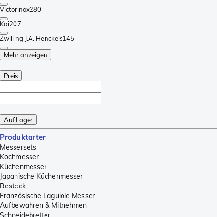
Victorinox
280
Kai
207
Zwilling J.A. Henckels
145
Mehr anzeigen
Preis
Auf Lager
Produktarten
Messersets
Kochmesser
Küchenmesser
Japanische Küchenmesser
Besteck
Französische Laguiole Messer
Aufbewahren & Mitnehmen
Schneidebretter