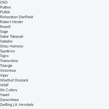
OXO
Pulltex
PUMA
Richardson Sheffield
Robert Herder
Roselli
Sage
Sakai Takayuki
Saladini
Shizu Hamono
Spyderco
Tojiro
Tramontina
Triangle
Victorinox
Viper
Wüsthof Dreizack
WMF
Xin Cutlery
Yaxell
Zassenhaus
Zwilling J.A. Henckels