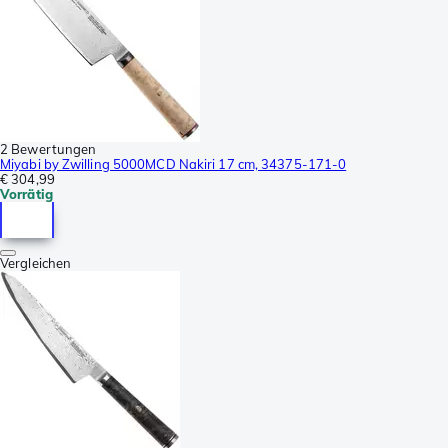
2 Bewertungen
Miyabi by Zwilling 5000MCD Nakiri 17 cm, 34375-171-0
€ 304,99
Vorrätig
Vergleichen