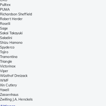
OXO
Pulltex
PUMA
Richardson Sheffield
Robert Herder
Roselli
Sage
Sakai Takayuki
Saladini
Shizu Hamono
Spyderco
Tojiro
Tramontina
Triangle
Victorinox
Viper
Wüsthof Dreizack
WMF
Xin Cutlery
Yaxell
Zassenhaus
Zwilling J.A. Henckels