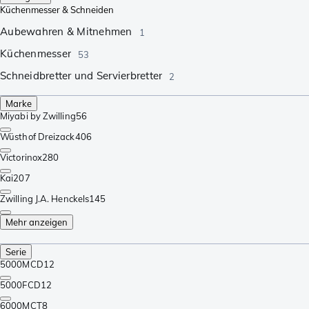
Küchenmesser & Schneiden
Aubewahren & Mitnehmen
1
Küchenmesser
53
Schneidbretter und Servierbretter
2
Marke
Miyabi by Zwilling
56
Wüsthof Dreizack
406
Victorinox
280
Kai
207
Zwilling J.A. Henckels
145
Mehr anzeigen
Serie
5000MCD
12
5000FCD
12
6000MCT
8