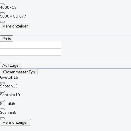
4000FC
8
5000MCD 67
7
Mehr anzeigen
Preis
Auf Lager
Küchenmesser Typ
Gyutoh
15
Shotoh
13
Santoku
10
Sujihiki
5
Sashimi
5
Mehr anzeigen