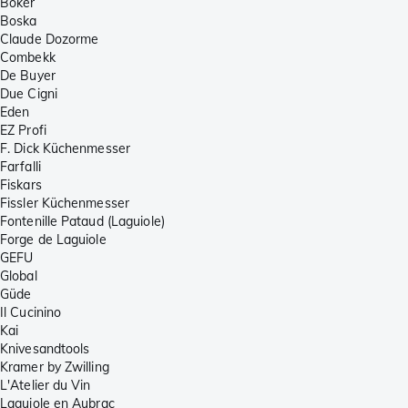
Böker
Boska
Claude Dozorme
Combekk
De Buyer
Due Cigni
Eden
EZ Profi
F. Dick Küchenmesser
Farfalli
Fiskars
Fissler Küchenmesser
Fontenille Pataud (Laguiole)
Forge de Laguiole
GEFU
Global
Güde
Il Cucinino
Kai
Knivesandtools
Kramer by Zwilling
L'Atelier du Vin
Laguiole en Aubrac