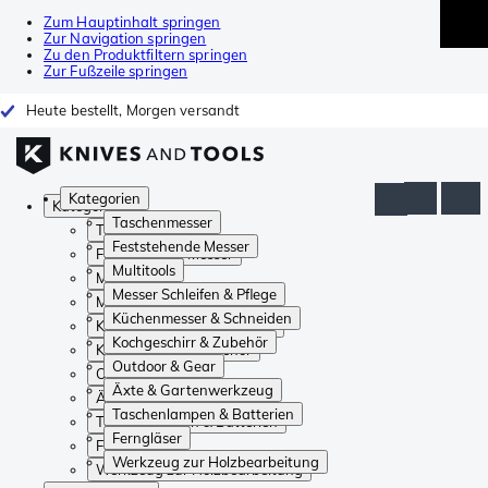
Zum Hauptinhalt springen
Zur Navigation springen
Zu den Produktfiltern springen
Zur Fußzeile springen
Heute bestellt, Morgen versandt
Kategorien
Kategorien
Taschenmesser
Taschenmesser
Feststehende Messer
Feststehende Messer
Multitools
Multitools
Messer Schleifen & Pflege
Messer Schleifen & Pflege
Küchenmesser & Schneiden
Küchenmesser & Schneiden
Kochgeschirr & Zubehör
Kochgeschirr & Zubehör
Outdoor & Gear
Outdoor & Gear
Äxte & Gartenwerkzeug
Äxte & Gartenwerkzeug
Taschenlampen & Batterien
Taschenlampen & Batterien
Ferngläser
Ferngläser
Werkzeug zur Holzbearbeitung
Werkzeug zur Holzbearbeitung