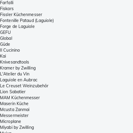
Farfalli
Fiskars
Fissler Küchenmesser
Fontenille Pataud (Laguiole)
Forge de Laguiole
GEFU
Global
Güde
Il Cucinino
Kai
Knivesandtools
Kramer by Zwilling
L'Atelier du Vin
Laguiole en Aubrac
Le Creuset Weinzubehör
Lion Sabatier
MAM Küchenmesser
Maserin Küche
Mcusta Zanmai
Messermeister
Microplane
Miyabi by Zwilling