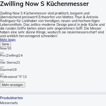
Zwilling Now S Küchenmesser
Zwilling Now S Küchenmesser sind praktisch, bequem und
überraschend preiswert! Entworfen von Matteo Thun & Antonio
Rodriguez für Liebhaber von trendigen, neuen und hochwertigen
Lebensmitteln. Das zeitlos-moderne Design passt in jede Küche und
die runden Griffe bieten einen sehr angenehmen Griff. Die Messer
haben eine sehr dünne Klinge, wodurch sie rasiermesserscharf sind
und wirklich hervorragend schneiden!
Mehr lesen
Serie
Now S
0
Pro (Zwilling)
24
Vier Sterne
23
Gourmet
19
Professional "S"
13
Mehr anzeigen
Produktarten
Messersets