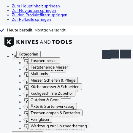
Zum Hauptinhalt springen
Zur Navigation springen
Zu den Produktfiltern springen
Zur Fußzeile springen
Heute bestellt, Montag versandt
Kategorien
Kategorien
Taschenmesser
Taschenmesser
Feststehende Messer
Feststehende Messer
Multitools
Multitools
Messer Schleifen & Pflege
Messer Schleifen & Pflege
Küchenmesser & Schneiden
Küchenmesser & Schneiden
Kochgeschirr & Zubehör
Kochgeschirr & Zubehör
Outdoor & Gear
Outdoor & Gear
Äxte & Gartenwerkzeug
Äxte & Gartenwerkzeug
Taschenlampen & Batterien
Taschenlampen & Batterien
Ferngläser
Ferngläser
Werkzeug zur Holzbearbeitung
Werkzeug zur Holzbearbeitung