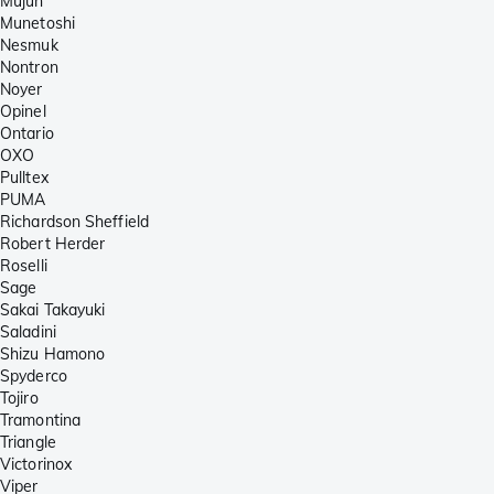
Mujun
Munetoshi
Nesmuk
Nontron
Noyer
Opinel
Ontario
OXO
Pulltex
PUMA
Richardson Sheffield
Robert Herder
Roselli
Sage
Sakai Takayuki
Saladini
Shizu Hamono
Spyderco
Tojiro
Tramontina
Triangle
Victorinox
Viper