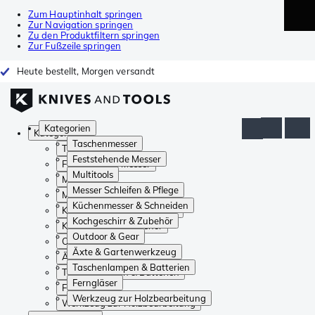
Zum Hauptinhalt springen
Zur Navigation springen
Zu den Produktfiltern springen
Zur Fußzeile springen
Heute bestellt, Morgen versandt
Kategorien
Kategorien
Taschenmesser
Taschenmesser
Feststehende Messer
Feststehende Messer
Multitools
Multitools
Messer Schleifen & Pflege
Messer Schleifen & Pflege
Küchenmesser & Schneiden
Küchenmesser & Schneiden
Kochgeschirr & Zubehör
Kochgeschirr & Zubehör
Outdoor & Gear
Outdoor & Gear
Äxte & Gartenwerkzeug
Äxte & Gartenwerkzeug
Taschenlampen & Batterien
Taschenlampen & Batterien
Ferngläser
Ferngläser
Werkzeug zur Holzbearbeitung
Werkzeug zur Holzbearbeitung