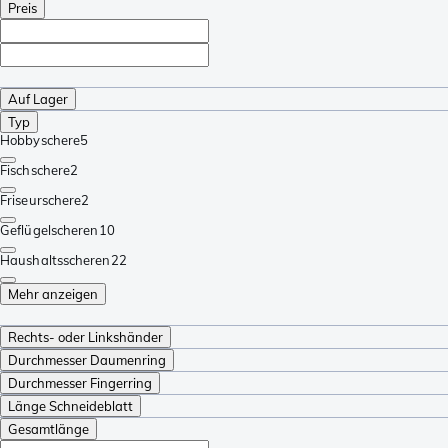
Preis
Auf Lager
Typ
Hobbyschere
5
Fischschere
2
Friseurschere
2
Geflügelscheren
10
Haushaltsscheren
22
Mehr anzeigen
Rechts- oder Linkshänder
Durchmesser Daumenring
Durchmesser Fingerring
Länge Schneideblatt
Gesamtlänge