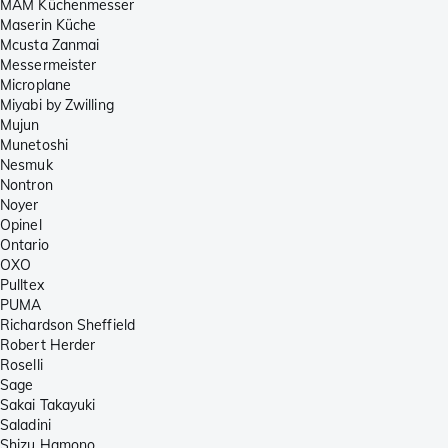
MAM Küchenmesser
Maserin Küche
Mcusta Zanmai
Messermeister
Microplane
Miyabi by Zwilling
Mujun
Munetoshi
Nesmuk
Nontron
Noyer
Opinel
Ontario
OXO
Pulltex
PUMA
Richardson Sheffield
Robert Herder
Roselli
Sage
Sakai Takayuki
Saladini
Shizu Hamono