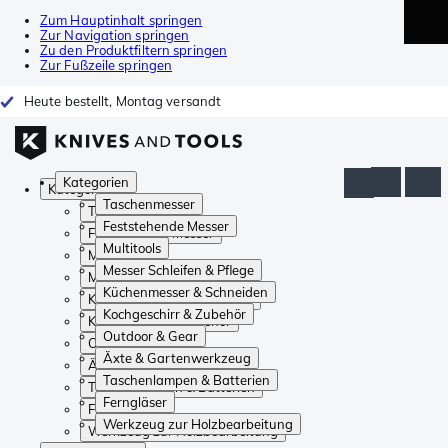
Zum Hauptinhalt springen
Zur Navigation springen
Zu den Produktfiltern springen
Zur Fußzeile springen
Heute bestellt, Montag versandt
Kategorien
Kategorien
Taschenmesser
Taschenmesser
Feststehende Messer
Feststehende Messer
Multitools
Multitools
Messer Schleifen & Pflege
Messer Schleifen & Pflege
Küchenmesser & Schneiden
Küchenmesser & Schneiden
Kochgeschirr & Zubehör
Kochgeschirr & Zubehör
Outdoor & Gear
Outdoor & Gear
Äxte & Gartenwerkzeug
Äxte & Gartenwerkzeug
Taschenlampen & Batterien
Taschenlampen & Batterien
Ferngläser
Ferngläser
Werkzeug zur Holzbearbeitung
Werkzeug zur Holzbearbeitung