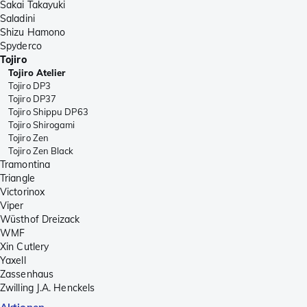
Sakai Takayuki
Saladini
Shizu Hamono
Spyderco
Tojiro
Tojiro Atelier
Tojiro DP3
Tojiro DP37
Tojiro Shippu DP63
Tojiro Shirogami
Tojiro Zen
Tojiro Zen Black
Tramontina
Triangle
Victorinox
Viper
Wüsthof Dreizack
WMF
Xin Cutlery
Yaxell
Zassenhaus
Zwilling J.A. Henckels