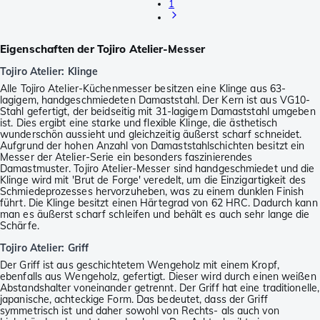
1
Eigenschaften der Tojiro Atelier-Messer
Tojiro Atelier: Klinge
Alle Tojiro Atelier-Küchenmesser besitzen eine Klinge aus 63-
lagigem, handgeschmiedeten Damaststahl. Der Kern ist aus VG10-
Stahl gefertigt, der beidseitig mit 31-lagigem Damaststahl umgeben
ist. Dies ergibt eine starke und flexible Klinge, die ästhetisch
wunderschön aussieht und gleichzeitig äußerst scharf schneidet.
Aufgrund der hohen Anzahl von Damaststahlschichten besitzt ein
Messer der Atelier-Serie ein besonders faszinierendes
Damastmuster. Tojiro Atelier-Messer sind handgeschmiedet und die
Klinge wird mit 'Brut de Forge' veredelt, um die Einzigartigkeit des
Schmiedeprozesses hervorzuheben, was zu einem dunklen Finish
führt. Die Klinge besitzt einen Härtegrad von 62 HRC. Dadurch kann
man es äußerst scharf schleifen und behält es auch sehr lange die
Schärfe.
Tojiro Atelier: Griff
Der Griff ist aus geschichtetem Wengeholz mit einem Kropf,
ebenfalls aus Wengeholz, gefertigt. Dieser wird durch einen weißen
Abstandshalter voneinander getrennt. Der Griff hat eine traditionelle,
japanische, achteckige Form. Das bedeutet, dass der Griff
symmetrisch ist und daher sowohl von Rechts- als auch von