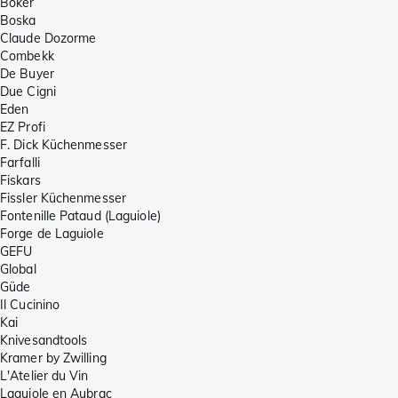
Böker
Boska
Claude Dozorme
Combekk
De Buyer
Due Cigni
Eden
EZ Profi
F. Dick Küchenmesser
Farfalli
Fiskars
Fissler Küchenmesser
Fontenille Pataud (Laguiole)
Forge de Laguiole
GEFU
Global
Güde
Il Cucinino
Kai
Knivesandtools
Kramer by Zwilling
L'Atelier du Vin
Laguiole en Aubrac