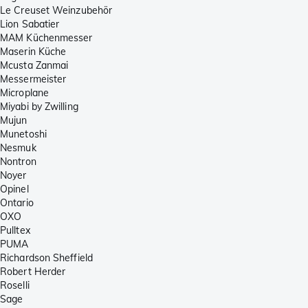
Le Creuset Weinzubehör
Lion Sabatier
MAM Küchenmesser
Maserin Küche
Mcusta Zanmai
Messermeister
Microplane
Miyabi by Zwilling
Mujun
Munetoshi
Nesmuk
Nontron
Noyer
Opinel
Ontario
OXO
Pulltex
PUMA
Richardson Sheffield
Robert Herder
Roselli
Sage