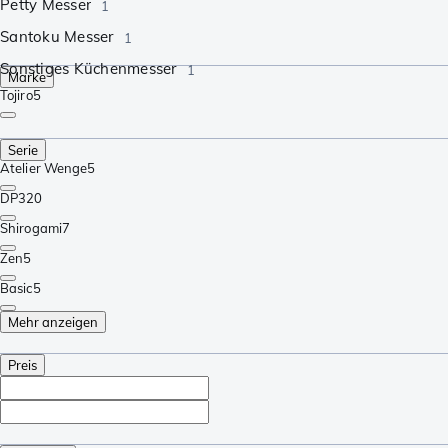
Petty Messer
1
Santoku Messer
1
Sonstiges Küchenmesser
1
Marke
Tojiro
5
Serie
Atelier Wenge
5
DP3
20
Shirogami
7
Zen
5
Basic
5
Mehr anzeigen
Preis